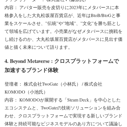
内容： アバター販売を皮切りに2023年にメタバースに本
格参入をした大丸松坂屋百貨店が、近年はBtoB/BtoGと事
業をスケールさせ、”伝統”や”地域”、”文化”を勝ち筋とし
て領域を広げています。小売業がなぜメタバースに挑戦を
し続けるのか、大丸松坂屋百貨店がメタバースに見出す価
値と描く未来について語ります。
4. Beyond Metaverse : クロスプラットフォームで
加速するブランド体験
登壇者： 株式会社TwoGate（小林氏） / 株式会社
KOMODO（小池氏）
内容： KOMODOが展開する「Steam Deck」を中心とした
エコシステムと、TwoGateの技術ソリューションを組み合
わせ、クロスプラットフォームで実現する新しいブランド
体験と持続可能なビジネスモデルのあり方について議論し