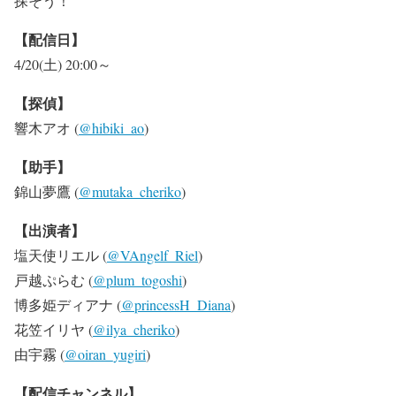
探そう！
【配信日】
4/20(土) 20:00～
【探偵】
響木アオ (
@hibiki_ao
)
【助手】
錦山夢鷹 (
@mutaka_cheriko
)
【出演者】
塩天使リエル (
@VAngelf_Riel
)
戸越ぷらむ (
@plum_togoshi
)
博多姫ディアナ (
@princessH_Diana
)
花笠イリヤ (
@ilya_cheriko
)
由宇霧 (
@oiran_yugiri
)
【配信チャンネル】