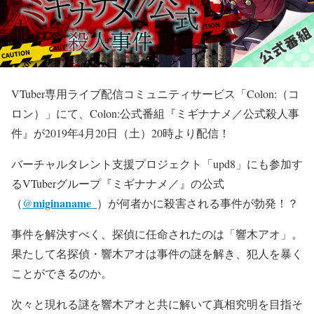
VTuber専用ライブ配信コミュニティサービス「Colon:（コ
ロン）」にて、Colon:公式番組『ミギナナメ／公式殺人事
件』が2019年4月20日（土）20時より配信！
バーチャルタレント支援プロジェクト「upd8」にも参加す
るVTuberグループ『ミギナナメ／』の公式
miginaname_
（
@
）が何者かに殺害される事件が勃発！？
事件を解決すべく、探偵に任命されたのは「響木アオ」。
果たして名探偵・響木アオは事件の謎を解き、犯人を暴く
ことができるのか。
次々と現れる謎を響木アオと共に解いて真相究明を目指そ