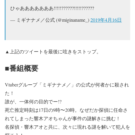
ひゃあああああああ!!!!!??????!!!!!??????
— ミギナナメ／公式 (@miginaname_)
2019年4月16日
▲上記のツイートを最後に呟きをストップ。
■番組概要
Vtuberグループ「ミギナナメ／」の公式が何者かに殺され
た！
誰が、一体何の目的でー!?
死亡推定時刻は17日の9時〜20時。なぜだか探偵に任命さ
れてしまった響木アオちゃんが事件の謎解きに挑む！
名探偵・響木アオと共に、次々に現れる謎を解いて犯人を