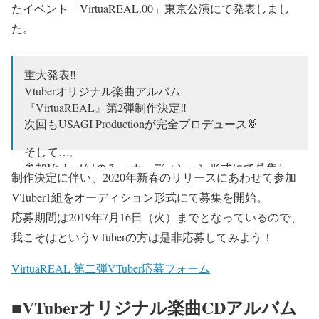
たイベント「VirtuaREAL.00」東京公演にて発表しまし
た。
重大発表‼️
Vtuberオリジナル楽曲アルバム
『VirtuaREAL』第2弾制作決定‼️
次回もUSAGI Productionが完全プロデュース🐰
そして…。
参加Vtuber1組のみ、オーディション形式にて募集し
制作決定に伴い、2020年新春のリリースにあわせて参加
ます‼️
VTuber1組をオーディション形式にて募集を開始。
只今から、7月16(火)まで、
応募期間は2019年7月16日（火）までとなっているので、
下記サイトよりご応募くださいませ‼️
https://t.co/iFzkb6Sbaw
我こそはというVTuberの方は是非応募してみよう！
#VR00
pic.twitter.com/3ebHFsEWwS
VirtuaREAL 第二弾VTuber応募フォーム
— USAGI Production@VirtuaREAL.00 6/23発売
■VTuberオリジナル楽曲CDアルバム
(@usagipro777)
2019年6月26日