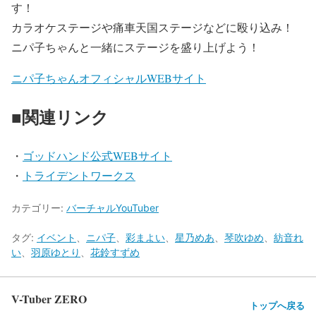
す！
カラオケステージや痛車天国ステージなどに殴り込み！
ニパ子ちゃんと一緒にステージを盛り上げよう！
ニパ子ちゃんオフィシャルWEBサイト
■関連リンク
・
ゴッドハンド公式WEBサイト
・
トライデントワークス
カテゴリー:
バーチャルYouTuber
タグ:
イベント
、
ニパ子
、
彩まよい
、
星乃めあ
、
琴吹ゆめ
、
紡音れ
い
、
羽原ゆとり
、
花鈴すずめ
V-Tuber ZERO
トップへ戻る