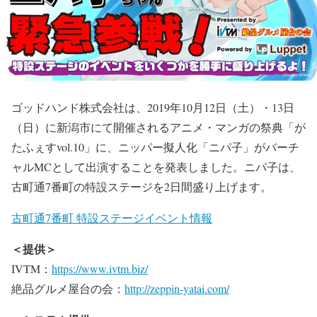
ゴッドハンド株式会社は、2019年10月12日（土）・13日
（日）に新潟市にて開催されるアニメ・マンガの祭典「が
たふぇすvol.10」に、ニッパー擬人化「ニパ子」がバーチ
ャルMCとして出演することを発表しました。ニパ子は、
古町通7番町の特設ステージを2日間盛り上げます。
古町通7番町 特設ステージイベント情報
＜提供＞
IVTM：
https://www.ivtm.biz/
絶品グルメ屋台の会：
http://zeppin-yatai.com/