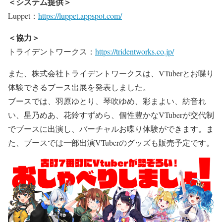
＜システム提供＞
Luppet：
https://luppet.appspot.com/
＜協力＞
トライデントワークス：
https://tridentworks.co.jp/
また、株式会社トライデントワークスは、VTuberとお喋り
体験できるブース出展を発表しました。
ブースでは、羽原ゆとり、琴吹ゆめ、彩まよい、紡音れ
い、星乃めあ、花鈴すずめら、個性豊かなVTuberが交代制
でブースに出演し、バーチャルお喋り体験ができます。ま
た、ブースでは一部出演VTuberのグッズも販売予定です。