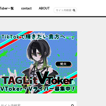
Tuber一覧
contact
ABOUT
ーチャルYouTuber
R/AR
ホロライブ
にじさんじ
ななしいんく
ぶいすぽっ！