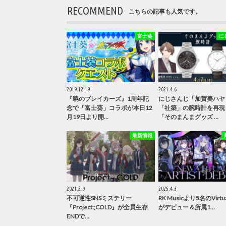
RECOMMEND
こちらの記事も人気です。
富士葵
に
2019.12.19
2021.4.6
『暁のブレイカーズ』1周年記
にじさんじ「加賀美ハヤ
念で「富士葵」コラボが本日12
「社築」の腕時計を再現
月19日より開…
「そのまんまグッズ …
最新情報
2021.2.9
2025.4.3
不可逆性SNSミステリー
RK Musicより5名のVirtual
『Project:;COLD』が全員生存
がデビュー＆所属1…
ENDで…