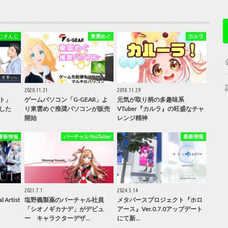
じさんじ
東雲めぐ
カルラ
2020.11.21
2018.11.29
ト」
ゲームパソコン「G-GEAR」よ
元気が取り柄の多趣味系
した
り東雲めぐ推奨パソコンが販売
VTuber『カルラ』の旺盛なチャ
開始
レンジ精神
最新情報
バーチャルYouTuber
最新情報
2021.7.1
2024.5.14
 Artist
塩野義製薬のバーチャル社員
メタバースプロジェクト『ホロ
「シオノギカナデ」がデビュ
アース』Ver.0.7.0アップデート
ー キャラクターデザ…
にて新…