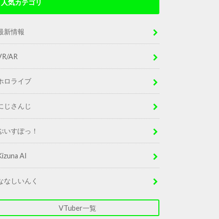
人気カテゴリ
最新情報
VR/AR
ホロライブ
にじさんじ
ぶいすぽっ！
Kizuna AI
ななしいんく
VTuber一覧