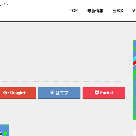
スサイト
TOP
最新情報
公式X
V
バ
V
Google+
はてブ
Pocket