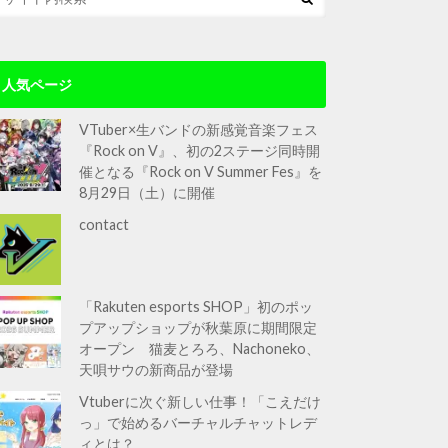
人気ページ
VTuber×生バンドの新感覚音楽フェス
『Rock on V』、初の2ステージ同時開
催となる『Rock on V Summer Fes』を
8月29日（土）に開催
contact
「Rakuten esports SHOP」初のポッ
プアップショップが秋葉原に期間限定
オープン 猫麦とろろ、Nachoneko、
天唄サウの新商品が登場
Vtuberに次ぐ新しい仕事！「こえだけ
っ」で始めるバーチャルチャットレデ
ィとは？