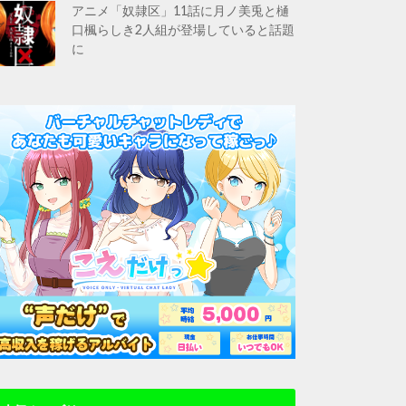
アニメ「奴隷区」11話に月ノ美兎と樋
口楓らしき2人組が登場していると話題
に