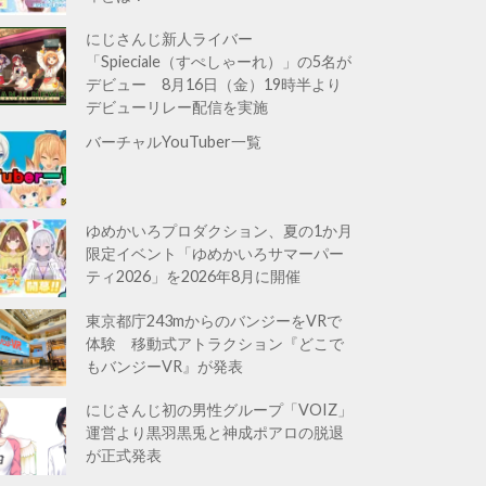
にじさんじ新人ライバー
「Spieciale（すぺしゃーれ）」の5名が
デビュー 8月16日（金）19時半より
デビューリレー配信を実施
バーチャルYouTuber一覧
ゆめかいろプロダクション、夏の1か月
限定イベント「ゆめかいろサマーパー
ティ2026」を2026年8月に開催
東京都庁243mからのバンジーをVRで
体験 移動式アトラクション『どこで
もバンジーVR』が発表
にじさんじ初の男性グループ「VOIZ」
運営より黒羽黒兎と神成ポアロの脱退
が正式発表