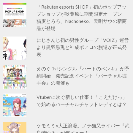
「Rakuten esports SHOP」初のポップアッ
プショップが秋葉原に期間限定オープン
猫麦とろろ、Nachoneko、天唄サウの新商
品が登場
にじさんじ初の男性グループ「VOIZ」運営
より黒羽黒兎と神成ポアロの脱退が正式発
表
えのぐ 1stシングル『ハートのペンキ』が予
約開始 発売記念イベント『バーチャル握
手会』の開催も
Vtuberに次ぐ新しい仕事！「こえだけっ」
で始めるバーチャルチャットレディとは？
ケモミミ×大正浪漫。ノラ猫又ライバー『武
良崎ゆき』がデビュー！