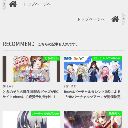
トップページへ
トップページへ
RECOMMEND
こちらの記事も人気です。
ときのそら
バーチャルYouTuber
2019.6.6
2021.11.8
ときのそらの誕生日記念グッズがEC
Re:Actバーチャルタレント5名による
サイトebtenにて絶賛予約受付中！
『HISバーチャルツアー』が開催決定
バーチャルYouTuber
黒咲りん