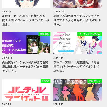
2019.2.5
2018.11.28
あにまーれ、ハニストに新たな展
黒咲りん初のオリジナルソング『ク
開！？個人VTuber・クリエイターが
リスマスのおくりもの』が12月3日リ
集ま…
リー…
最新情報
バーチャルYouTuber
2022.8.13
2019.2.19
高品質なバーチャル写真が誰でも簡
ジャニーズ初！「海堂飛鳥」「苺谷
単に撮れるバーチャルアバター撮影
星空」がバーチャルアイドルとして
アプリ「…
SHOW…
VR/AR
ホロライブ
2020.4.9
2021.2.15