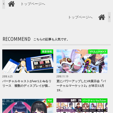
トップページへ
トップページへ
RECOMMEND
こちらの記事も人気です。
最新情報
VR法人HIKKY
2018.6.25
2018.11.19
バーチャルキャストがver1.2.4aをリ
更にパワーアップしたVR展示会『バ
リース 複数のディスプレイが個…
ーチャルマーケット2』が本日11月
19…
Airi
バーチャルYouTuber