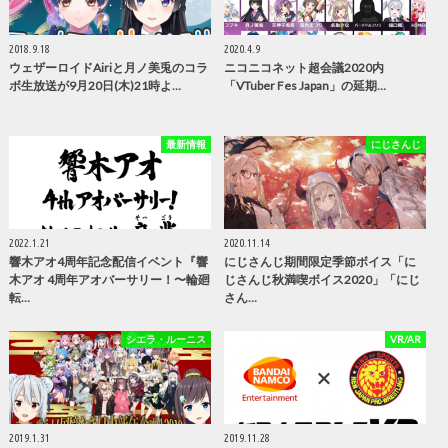
2018.9.18
2020.4.9
ウェザーロイドAiriと月ノ美兎のコラ
ニコニコネット超会議2020内
ボ生放送が9月20日(木)21時よ…
「VTuber Fes Japan」の延期…
最新情報
にじさんじ
2022.1.21
2020.11.14
響木アオ4周年記念配信イベント『響
にじさんじ期間限定季節ボイス「に
木アオ 4周年アオバーサリー！〜輪廻
じさんじ秋満喫ボイス2020」「にじ
転…
さん…
シエラ・ルーニス
VR/AR
2019.1.31
2019.11.28