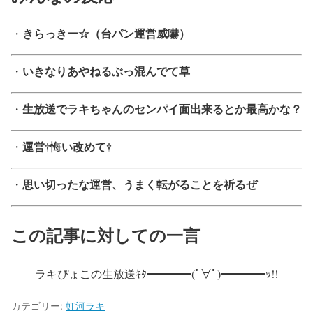
きらっきー☆（台パン運営威嚇）
・
いきなりあやねるぶっ混んでて草
・
生放送でラキちゃんのセンパイ面出来るとか最高かな？
・
運営†悔い改めて†
・
思い切ったな運営、うまく転がることを祈るぜ
・
この記事に対しての一言
ラキぴょこの生放送ｷﾀ━━━━(ﾟ∀ﾟ)━━━━ｯ!!
カテゴリー:
虹河ラキ