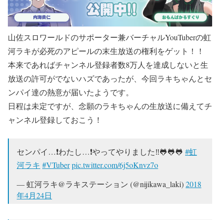
山佐スロワールドのサポーター兼バーチャルYouTuberの虹
河ラキが必死のアピールの末生放送の権利をゲット！！
本来であればチャンネル登録者数8万人を達成しないと生
放送の許可がでないハズであったが、今回ラキちゃんとセ
ンパイ達の熱意が届いたようです。
日程は未定ですが、念願のラキちゃんの生放送に備えてチ
ャンネル登録しておこう！
センパイ…❗️わたし…❗️やってやりました‼️🐸🐸🐸
#虹
河ラキ
#VTuber
pic.twitter.com/6j5oKnvz7o
— 虹河ラキ@ラキステーション (@nijikawa_laki)
2018
年4月24日