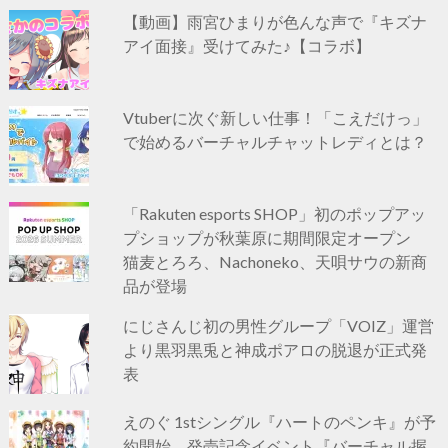
【動画】雨宮ひまりが色んな声で『キズナ
アイ面接』受けてみた♪【コラボ】
Vtuberに次ぐ新しい仕事！「こえだけっ」
で始めるバーチャルチャットレディとは？
「Rakuten esports SHOP」初のポップアッ
プショップが秋葉原に期間限定オープン
猫麦とろろ、Nachoneko、天唄サウの新商
品が登場
にじさんじ初の男性グループ「VOIZ」運営
より黒羽黒兎と神成ポアロの脱退が正式発
表
えのぐ 1stシングル『ハートのペンキ』が予
約開始 発売記念イベント『バーチャル握