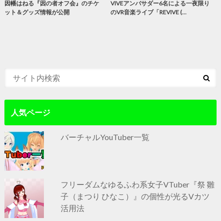
因幡はねる『因の者オフ会』のチケ
VIVEアンバサダー6名による一夜限り
ット＆グッズ情報が公開
のVR音楽ライブ「REVIVE (…
人気ページ
バーチャルYouTuber一覧
フリーダムなゆるふわ系女子VTuber『祭 雛
子（まつり ひなこ）』の個性が光るVカツ
活用法