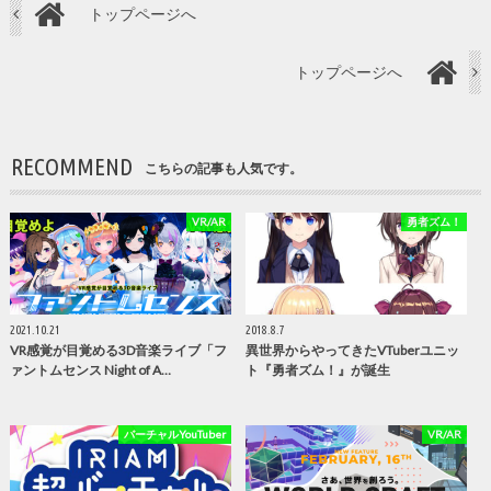
トップページへ
トップページへ
RECOMMEND
こちらの記事も人気です。
VR/AR
勇者ズム！
2021.10.21
2018.8.7
VR感覚が目覚める3D音楽ライブ「フ
異世界からやってきたVTuberユニッ
ァントムセンス Night of A…
ト『勇者ズム！』が誕生
バーチャルYouTuber
VR/AR