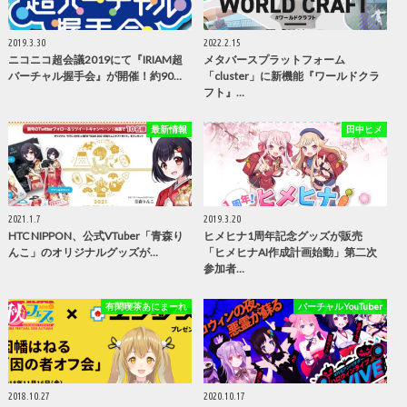
2019.3.30
2022.2.15
ニコニコ超会議2019にて『IRIAM超
メタバースプラットフォーム
バーチャル握手会』が開催！約90…
「cluster」に新機能『ワールドクラ
フト』…
最新情報
田中ヒメ
2021.1.7
2019.3.20
HTC NIPPON、公式VTuber「青森り
ヒメヒナ1周年記念グッズが販売
んこ」のオリジナルグッズが…
「ヒメヒナAI作成計画始動」第二次
参加者…
有閑喫茶あにまーれ
バーチャルYouTuber
2018.10.27
2020.10.17