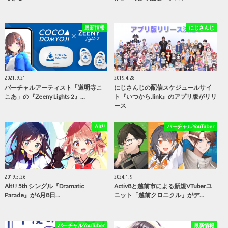
最新情報
にじさんじ
2021.9.21
2019.4.28
バーチャルアーティスト「道明寺こ
にじさんじの配信スケジュールサイ
こあ」の『Zeeny Lights 2』…
ト『いつから.link』のアプリ版がリリ
ース
Alt!!
バーチャルYouTuber
2019.5.26
2024.1.9
Alt!! 5th シングル『Dramatic
Activ8と越前市による新規VTuberユ
Parade』が6月8日…
ニット「越前クロニクル」がデ…
バーチャルYouTuber
最新情報