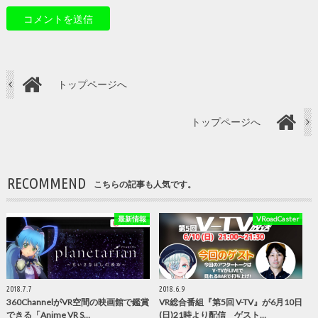
トップページへ
トップページへ
RECOMMEND
こちらの記事も人気です。
最新情報
VRoadCaster
2018.7.7
2018.6.9
360ChannelがVR空間の映画館で鑑賞
VR総合番組『第5回 V-TV』が6月10日
できる「Anime VR S…
(日)21時より配信 ゲスト…