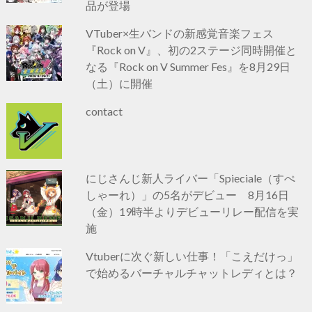
品が登場
VTuber×生バンドの新感覚音楽フェス
『Rock on V』、初の2ステージ同時開催と
なる『Rock on V Summer Fes』を8月29日
（土）に開催
contact
にじさんじ新人ライバー「Spieciale（すぺ
しゃーれ）」の5名がデビュー 8月16日
（金）19時半よりデビューリレー配信を実
施
Vtuberに次ぐ新しい仕事！「こえだけっ」
で始めるバーチャルチャットレディとは？