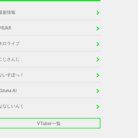
最新情報
VR/AR
ホロライブ
にじさんじ
ぶいすぽっ！
Kizuna AI
ななしいんく
VTuber一覧