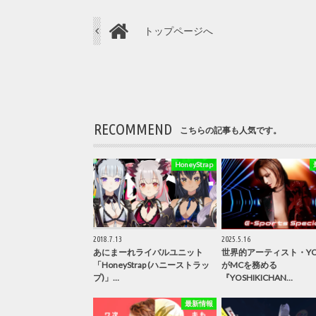
トップページへ
RECOMMEND
こちらの記事も人気です。
HoneyStrap
2018.7.13
2025.5.16
あにまーれライバルユニット
世界的アーティスト・YOS
「HoneyStrap (ハニーストラッ
がMCを務める
プ)」…
『YOSHIKICHAN…
最新情報