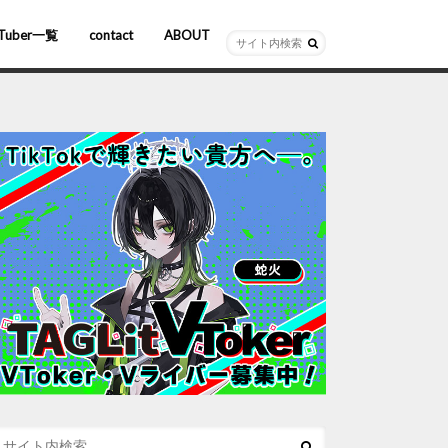
Tuber一覧
contact
ABOUT
ーチャルYouTuber
R/AR
ホロライブ
にじさんじ
ななしいんく
ぶいすぽっ！