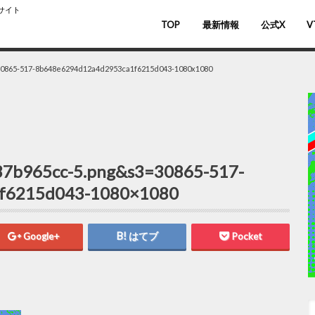
スサイト
TOP
最新情報
公式X
V
バ
V
30865-517-8b648e6294d12a4d2953ca1f6215d043-1080x1080
7b965cc-5.png&s3=30865-517-
f6215d043-1080×1080
Google+
はてブ
Pocket