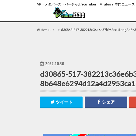
VR・メタバース・バーチャルYouTuber（VTuber）専門ニュー
ホーム
d30865-517-382213c36e6b37b965cc-5.png&s3=
2022.10.30
d30865-517-382213c36e6b3
8b648e6294d12a4d2953ca1
ツイート
シェア