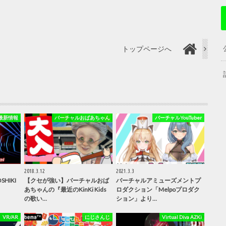
トップページへ
最新情報
バーチャルおばあちゃん
バーチャルYouTuber
2018.3.12
2021.3.3
HIKI
【クセが強い】バーチャルおば
バーチャルアミューズメントプ
あちゃんの『最近のKinKi Kids
ロダクション「Melpoプロダク
の歌い…
ション」より…
VR/AR
にじさんじ
Virtual Diva AZKi