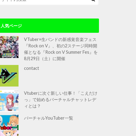
人気ページ
VTuber×生バンドの新感覚音楽フェス
『Rock on V』、初の2ステージ同時開
催となる『Rock on V Summer Fes』を
8月29日（土）に開催
contact
Vtuberに次ぐ新しい仕事！「こえだけ
っ」で始めるバーチャルチャットレデ
ィとは？
バーチャルYouTuber一覧