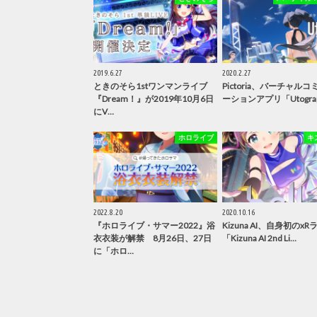
2019.6.27
2020.2.27
ときのそら1stワンマンライブ
Pictoria、バーチャル
『Dream！』が2019年10月6日
ーションアプリ「Utogra
にV…
ホロライブ
キ
2022.8.20
2020.10.16
『ホロライブ・サマー2022』浴
Kizuna AI、自身初のxR
衣衣装が解禁 8月26日、27日
「Kizuna AI 2nd Li…
に「ホロ…