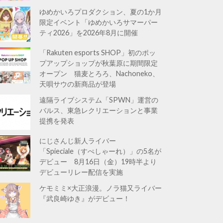
ゆめかいろプロダクション、夏の1か月
限定イベント「ゆめかいろサマーパー
ティ2026」を2026年8月に開催
「Rakuten esports SHOP」初のポッ
プアップショップが秋葉原に期間限定
オープン 猫麦とろろ、Nachoneko、
天唄サウの新商品が登場
遠隔ライブシステム「SPWN」運営の
バルス、東急レクリエーションと事業
提携を発表
にじさんじ新人ライバー
「Spieciale（すぺしゃーれ）」の5名が
デビュー 8月16日（金）19時半より
デビューリレー配信を実施
ケモミミ×大正浪漫。ノラ猫又ライバー
『武良崎ゆき』がデビュー！