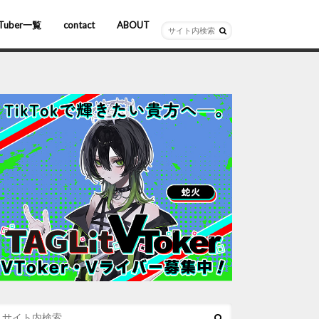
Tuber一覧
contact
ABOUT
ーチャルYouTuber
R/AR
ホロライブ
にじさんじ
ななしいんく
ぶいすぽっ！