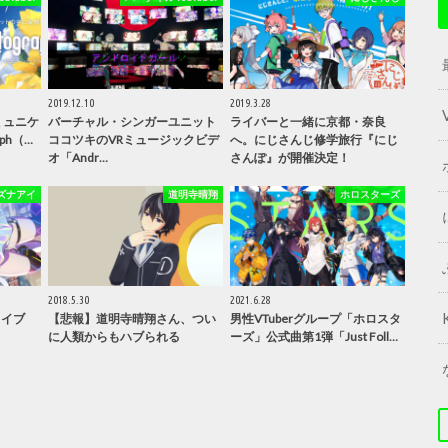
2019.12.10
2019.3.28
コミュニケ
バーチャル・シンガーユニット
ライバーと一緒に京都・奈良
ph（…
ココツキのVRミュージックビデ
へ。にじさんじ修学旅行『にじ
オ「Andr…
さんぽ』が開催決定！
ズナアイ
道明寺晴翔
ホロスターズ
2018.5.30
2021.6.28
ライブ
【悲報】道明寺晴翔さん、つい
男性VTuberグループ「ホロスタ
に人類からもハブられる
ーズ」公式曲第1弾「Just Foll…