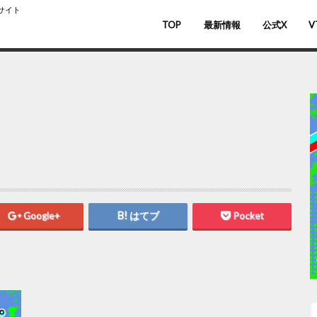
スサイト
TOP
最新情報
公式X
V
バ
V
Google+
はてブ
Pocket