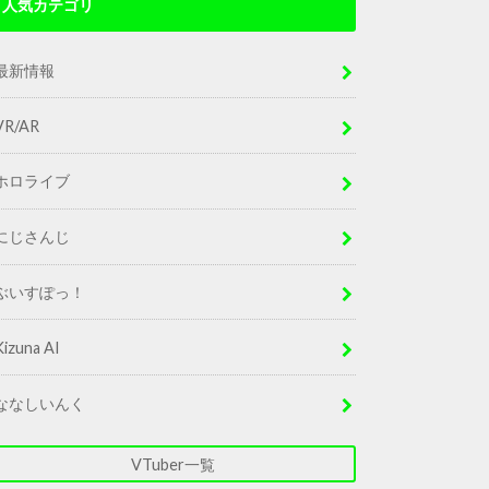
人気カテゴリ
最新情報
VR/AR
ホロライブ
にじさんじ
ぶいすぽっ！
Kizuna AI
ななしいんく
VTuber一覧