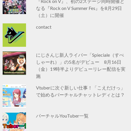
『Rock on V』、初の2ステージ同時開催と
なる『Rock on V Summer Fes』を8月29日
（土）に開催
contact
にじさんじ新人ライバー「Spieciale（すぺ
しゃーれ）」の5名がデビュー 8月16日
（金）19時半よりデビューリレー配信を実
施
Vtuberに次ぐ新しい仕事！「こえだけっ」
で始めるバーチャルチャットレディとは？
バーチャルYouTuber一覧