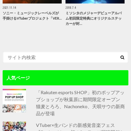
2021.11.14
2018.7.4
ソニー・ミュージックレーベルズが
ミソシタのメジャーデビューアルバ
手掛けるVTuberプロジェクト「VER…
ム初回限定特典にオリジナルステッ
カーが封…
人気ページ
「Rakuten esports SHOP」初のポップアッ
プショップが秋葉原に期間限定オープン
猫麦とろろ、Nachoneko、天唄サウの新商
品が登場
VTuber×生バンドの新感覚音楽フェス