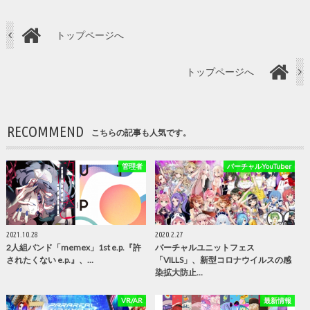
トップページへ
トップページへ
RECOMMEND
こちらの記事も人気です。
管理者
バーチャルYouTuber
2021.10.28
2020.2.27
2人組バンド「memex」1st e.p.『許
バーチャルユニットフェス
されたくない e.p.』、…
「VILLS」、新型コロナウイルスの感
染拡大防止…
VR/AR
最新情報