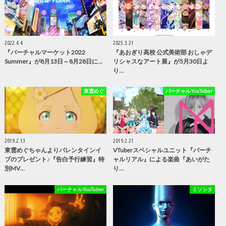
2022.4.4
2025.3.21
『バーチャルマーケット2022
『あおぎり高校 公式美術部 おしゃデ
Summer』が8月13日～8月28日に…
リシャスなアート展』が5月30日よ
り…
東雲めぐ
バーチャルYouTuber
2019.2.13
2019.2.21
東雲めぐちゃんよりバレンタインイ
VTuberスペシャルユニット『バーチ
ブのプレゼント♪『告白予行練習』特
ャルリアル』による楽曲『あいがた
別MV…
り…
バーチャルYouTuber
ミソシタ