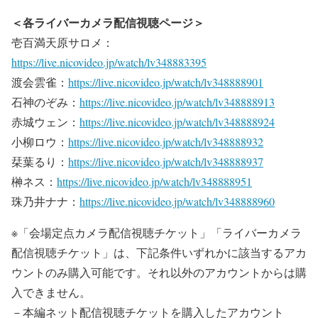
＜各ライバーカメラ配信視聴ページ＞
壱百満天原サロメ：
https://live.nicovideo.jp/watch/lv348883395
渡会雲雀：
https://live.nicovideo.jp/watch/lv348888901
石神のぞみ：
https://live.nicovideo.jp/watch/lv348888913
赤城ウェン：
https://live.nicovideo.jp/watch/lv348888924
小柳ロウ：
https://live.nicovideo.jp/watch/lv348888932
栞葉るり：
https://live.nicovideo.jp/watch/lv348888937
榊ネス：
https://live.nicovideo.jp/watch/lv348888951
珠乃井ナナ：
https://live.nicovideo.jp/watch/lv348888960
※「会場定点カメラ配信視聴チケット」「ライバーカメラ
配信視聴チケット」は、下記条件いずれかに該当するアカ
ウントのみ購入可能です。それ以外のアカウントからは購
入できません。
－本編ネット配信視聴チケットを購入したアカウント