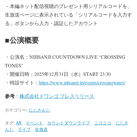
－本編ネット配信視聴のプレゼント用シリアルコードを、
生放送ページに表示されている「シリアルコードを入力す
る」ボタンから入力・認証したアカウント
■公演概要
・公演名：NIJISANJI COUNTDOWN LIVE “CROSSING
TONES”
・開催日時：2025年12月31日（水）START 23:30
・特設サイト：
https://www.nijisanji.jp/events/crossingtones/
参考
：
株式会社ドワンゴ プレスリリース
カテゴリー:
にじさんじ
タグ:
AR
、
イベント
、
カウントダウンライブ
、
ニコニコ
、
にじさ
んじ
、
ライブ
、
生放送