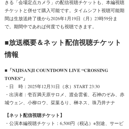
きる「会場定点カメラ」の配信視聴チケットも、本編視聴
チケットと併せて購入可能です。タイムシフト視聴可能期
間は生放送終了後から2026年1月19日（月）23時59分ま
で。期間中であれば何度でも視聴できます。
■放送概要＆ネット配信視聴チケット
情報
■「NIJISANJI COUNTDOWN LIVE “CROSSING
TONES”」
・日 時：2025年12月31日（水）START 23:30
・出演者：壱百満天原サロメ、渡会雲雀、石神のぞみ、赤
城ウェン、小柳ロウ、栞葉るり、榊ネス、珠乃井ナナ
【ネット配信視聴チケット】
・公演本編視聴チケット：6,500円（税込）※別途、サービ