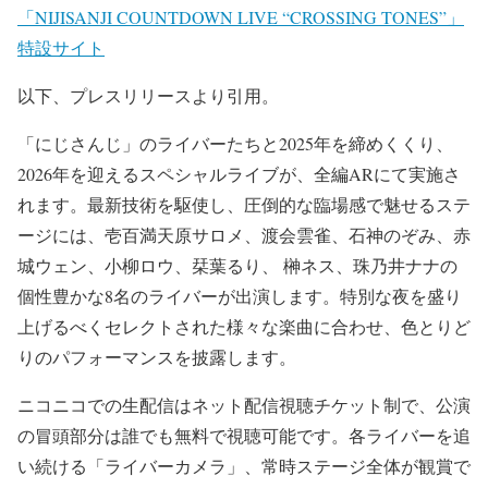
「NIJISANJI COUNTDOWN LIVE “CROSSING TONES”」
特設サイト
以下、プレスリリースより引用。
「にじさんじ」のライバーたちと2025年を締めくくり、
2026年を迎えるスペシャルライブが、全編ARにて実施さ
れます。最新技術を駆使し、圧倒的な臨場感で魅せるステ
ージには、壱百満天原サロメ、渡会雲雀、石神のぞみ、赤
城ウェン、小柳ロウ、栞葉るり、 榊ネス、珠乃井ナナの
個性豊かな8名のライバーが出演します。特別な夜を盛り
上げるべくセレクトされた様々な楽曲に合わせ、色とりど
りのパフォーマンスを披露します。
ニコニコでの生配信はネット配信視聴チケット制で、公演
の冒頭部分は誰でも無料で視聴可能です。各ライバーを追
い続ける「ライバーカメラ」、常時ステージ全体が観賞で