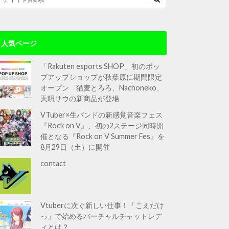
人気ページ
「Rakuten esports SHOP」初のポッ
プアップショップが秋葉原に期間限定
オープン 猫麦とろろ、Nachoneko、
天唄サウの新商品が登場
VTuber×生バンドの新感覚音楽フェス
『Rock on V』、初の2ステージ同時開
催となる『Rock on V Summer Fes』を
8月29日（土）に開催
contact
Vtuberに次ぐ新しい仕事！「こえだけ
っ」で始めるバーチャルチャットレデ
ィとは？