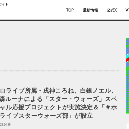
スサイト
TOP
最新情報
公式X
V
バ
V
ロライブ所属・戌神ころね、白銀ノエル、
森ルーナによる「スター・ウォーズ」スペ
ャル応援プロジェクトが実施決定＆「＃ホ
ライブスターウォーズ部」が設立
25.04.29