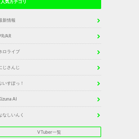
人気カテゴリ
最新情報
VR/AR
ホロライブ
にじさんじ
ぶいすぽっ！
Kizuna AI
ななしいんく
VTuber一覧