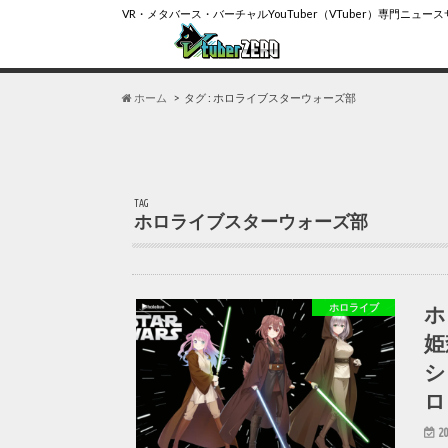
VR・メタバース・バーチャルYouTuber（VTuber）専門ニュー
ホーム
タグ : ホロライブスターウォーズ部
TAG
ホロライブスターウォーズ部
ホ
ホロライブ
姫
シ
ロ
20