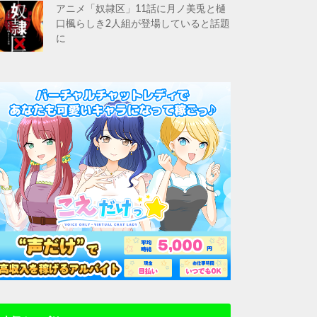
アニメ「奴隷区」11話に月ノ美兎と樋
口楓らしき2人組が登場していると話題
に