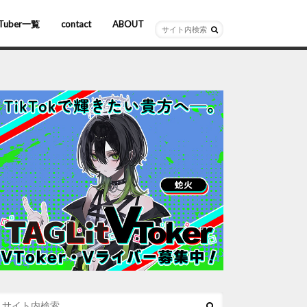
Tuber一覧
contact
ABOUT
ーチャルYouTuber
R/AR
ホロライブ
にじさんじ
ななしいんく
ぶいすぽっ！