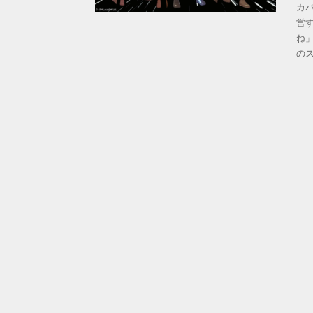
カ
営す
ね
の