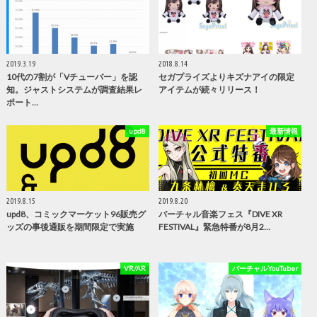
2019.3.19
2018.8.14
10代の7割が「Vチューバー」を認
セガプライズよりキズナアイの限定
知。ジャストシステムが調査結果レ
アイテムが続々リリース！
ポート…
upd8
最新情報
2019.8.15
2019.8.20
upd8、コミックマーケット96販売グ
バーチャル音楽フェス『DIVE XR
ッズの事後通販を期間限定で実施
FESTIVAL』緊急特番が8月2…
VR/AR
バーチャルYouTuber