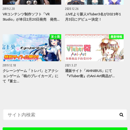
2019.2.20
2020.12.26
VRコンテンツ制作ソフト「VR
.LIVEより新人VTuber3名が2021年1
Studio」が本日2月20日発売 発売…
月3日にデビュー決定！
富士葵
最新情報
2019.12.18
2021.5.27
クレーンゲーム「トレバ」とアクシ
通販サイト「AMNIBUS」にて
ョンゲーム「暁のブレイカーズ」に
『VTuber衛』のAni-Art商品が…
て『富士…