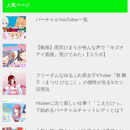
人気ページ
バーチャルYouTuber一覧
【動画】雨宮ひまりが色んな声で『キズナ
アイ面接』受けてみた♪【コラボ】
フリーダムなゆるふわ系女子VTuber『祭 雛
子（まつり ひなこ）』の個性が光るVカツ
活用法
Vtuberに次ぐ新しい仕事！「こえだけっ」
で始めるバーチャルチャットレディとは？