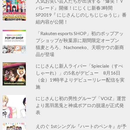
人気お笑い芸人たちが出演する『爆笑！Ｖ
パレード』開催！にじくじ新春3時間
SP2019『 にじさんじのしちじじゅうじ』番
組内容が公開！
「Rakuten esports SHOP」初のポップアッ
プショップが秋葉原に期間限定オープン
猫麦とろろ、Nachoneko、天唄サウの新商
品が登場
にじさんじ新人ライバー「Spieciale（すぺ
しゃーれ）」の5名がデビュー 8月16日
（金）19時半よりデビューリレー配信を実
施
にじさんじ初の男性グループ「VOIZ」運営
より黒羽黒兎と神成ポアロの脱退が正式発
表
えのぐ 1stシングル『ハートのペンキ』が予