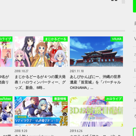
ロライブ
まじかるどーる
VR/AR
2018.10.27
2021.11.18
9名が
まじかるどーるが４つの重大発
あしびかんぱにー、沖縄の世界
楽曲リ
表！ハロウィンパーティー、グ
遺産「首里城」を「バーチャル
ッズ、新曲、8時…
OKINAWA」…
Tuber
最新情報
ホロライブ
2018.9.20
2019.6.26