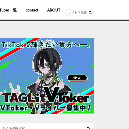
Tuber一覧
contact
ABOUT
ーチャルYouTuber
R/AR
ホロライブ
にじさんじ
ななしいんく
ぶいすぽっ！