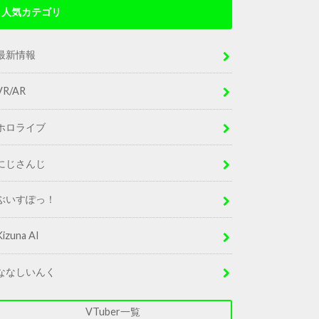
人気カテゴリ
最新情報
VR/AR
ホロライブ
にじさんじ
ぶいすぽっ！
Kizuna AI
ななしいんく
VTuber一覧