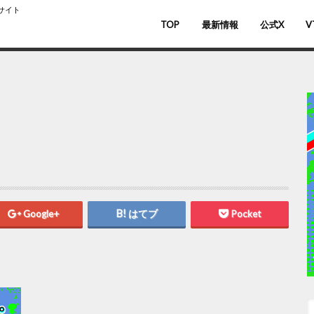
スサイト
TOP
最新情報
公式X
V
バ
V
Google+
はてブ
Pocket