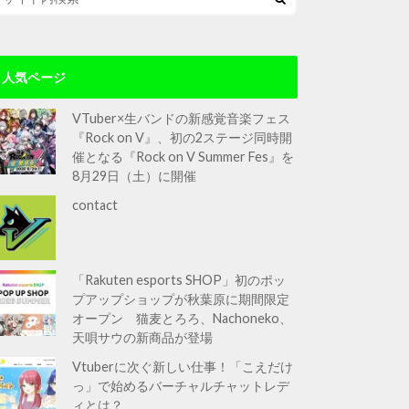
人気ページ
VTuber×生バンドの新感覚音楽フェス
『Rock on V』、初の2ステージ同時開
催となる『Rock on V Summer Fes』を
8月29日（土）に開催
contact
「Rakuten esports SHOP」初のポッ
プアップショップが秋葉原に期間限定
オープン 猫麦とろろ、Nachoneko、
天唄サウの新商品が登場
Vtuberに次ぐ新しい仕事！「こえだけ
っ」で始めるバーチャルチャットレデ
ィとは？