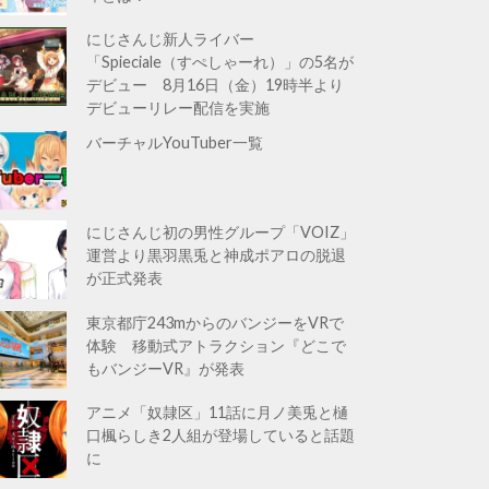
にじさんじ新人ライバー
「Spieciale（すぺしゃーれ）」の5名が
デビュー 8月16日（金）19時半より
デビューリレー配信を実施
バーチャルYouTuber一覧
にじさんじ初の男性グループ「VOIZ」
運営より黒羽黒兎と神成ポアロの脱退
が正式発表
東京都庁243mからのバンジーをVRで
体験 移動式アトラクション『どこで
もバンジーVR』が発表
アニメ「奴隷区」11話に月ノ美兎と樋
口楓らしき2人組が登場していると話題
に