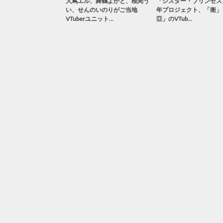
大蔦エル、舞鶴よかと、根間う
「シスター・プリンセス
い、せんのいのりがご当地
年プロジェクト、「衛」
VTuberユニット…
亞」のVTub…