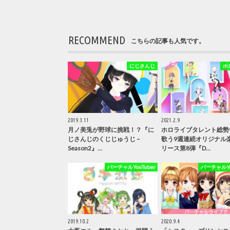
RECOMMEND
こちらの記事も人気です。
にじさんじ
ホ
2019.3.11
2021.2.9
月ノ美兎が野球に挑戦！？『に
ホロライブタレント総勢
じさんじのくじじゅうじ –
歌う9週連続オリジナル
Season2』…
リース第8弾『D…
バーチャルYouTuber
バーチャルYou
2019.10.2
2020.9.4