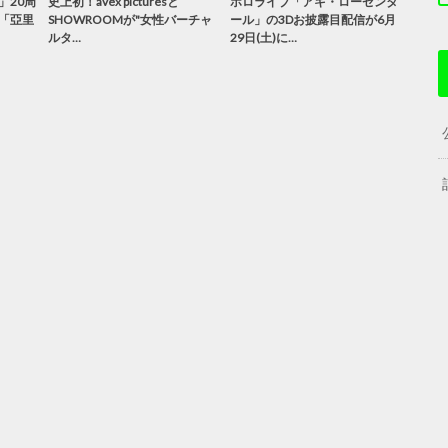
」20周
史上初！avex picturesと
ホロライブ「アキ・ローゼンタ
「亞里
SHOWROOMが"女性バーチャ
ール」の3Dお披露目配信が6月
ルタ…
29日(土)に…