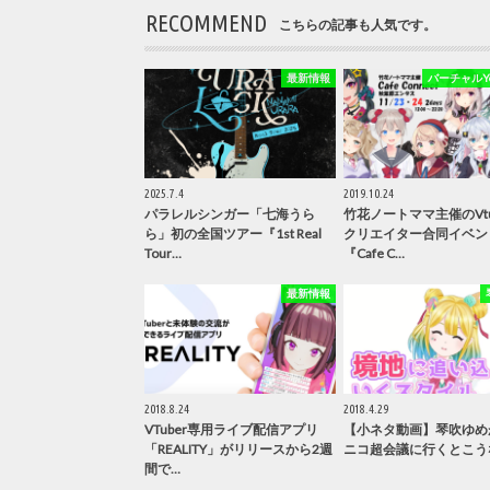
RECOMMEND
こちらの記事も人気です。
最新情報
バーチャルYou
2025.7.4
2019.10.24
パラレルシンガー「七海うら
竹花ノートママ主催のVtu
ら」初の全国ツアー『1st Real
クリエイター合同イベン
Tour…
『Cafe C…
最新情報
2018.8.24
2018.4.29
VTuber専用ライブ配信アプリ
【小ネタ動画】琴吹ゆめ
「REALITY」がリリースから2週
ニコ超会議に行くとこう
間で…