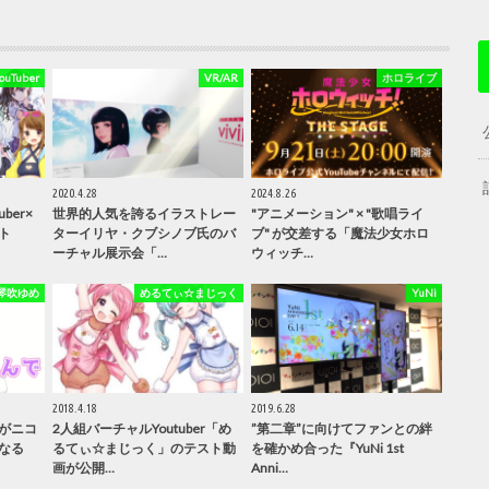
Tuber
VR/AR
ホロライブ
2020.4.28
2024.8.26
ber×
世界的人気を誇るイラストレー
"アニメーション" × "歌唱ライ
ト
ターイリヤ・クブシノブ氏のバ
ブ" が交差する「魔法少女ホロ
ーチャル展示会「…
ウィッチ…
琴吹ゆめ
めるてぃ☆まじっく
YuNi
2018.4.18
2019.6.28
がニコ
2人組バーチャルYoutuber「め
”第二章”に向けてファンとの絆
なる
るてぃ☆まじっく」のテスト動
を確かめ合った『YuNi 1st
画が公開…
Anni…