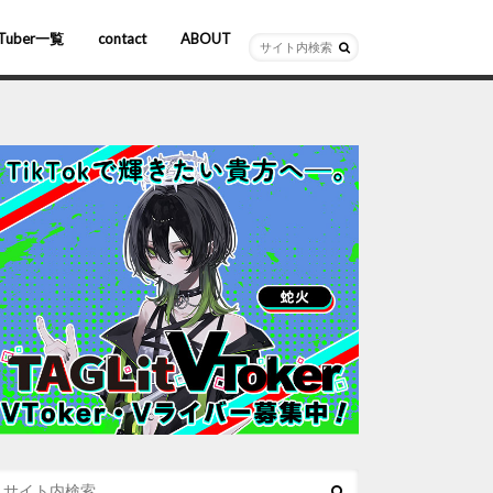
Tuber一覧
contact
ABOUT
ーチャルYouTuber
R/AR
ホロライブ
にじさんじ
ななしいんく
ぶいすぽっ！