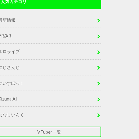
人気カテゴリ
最新情報
VR/AR
ホロライブ
にじさんじ
ぶいすぽっ！
Kizuna AI
ななしいんく
VTuber一覧