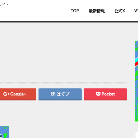
スサイト
TOP
最新情報
公式X
V
バ
V
Google+
はてブ
Pocket