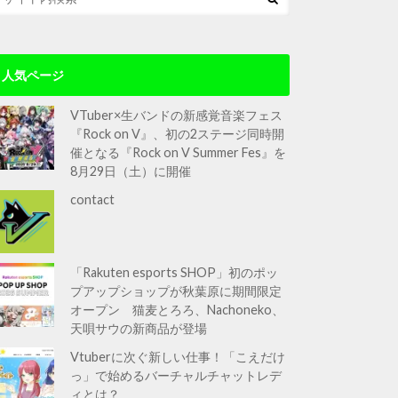
人気ページ
VTuber×生バンドの新感覚音楽フェス
『Rock on V』、初の2ステージ同時開
催となる『Rock on V Summer Fes』を
8月29日（土）に開催
contact
「Rakuten esports SHOP」初のポッ
プアップショップが秋葉原に期間限定
オープン 猫麦とろろ、Nachoneko、
天唄サウの新商品が登場
Vtuberに次ぐ新しい仕事！「こえだけ
っ」で始めるバーチャルチャットレデ
ィとは？