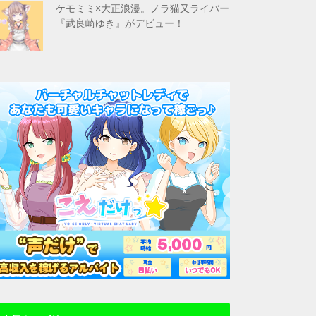
ケモミミ×大正浪漫。ノラ猫又ライバー
『武良崎ゆき』がデビュー！