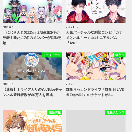
2018.8.31
2019.11.9
「にじさんじSEEDs」2期生第2弾が
人気バーチャル幼馴染コンビ「カナ
発表！新たに7名のメンバーが活動開
メとハルキー」1stミニアルバム
始！
『Jou…
ミライアカリ
輝夜月
2018.6.6
2019.2.1
【速報】ミライアカリのYouTubeチャ
輝夜月セカンドライブ『輝夜 月 LIVE
ンネル登録者数が60万人を達成
＠ZeppVR2』のチケットが2…
最新情報
電脳少女シロ