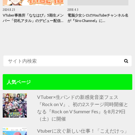
2024.8.23
2018.4.3
VTuber事務所「ななはぴ」5期生メン
電脳少女シロのYouTubeチャンネル名
バー「切札アタル」のデビュー配信…
が『Siro Channel』に…
人気ページ
VTuber×生バンドの新感覚音楽フェス
『Rock on V』、初の2ステージ同時開催と
なる『Rock on V Summer Fes』を8月29日
（土）に開催
Vtuberに次ぐ新しい仕事！「こえだけっ」