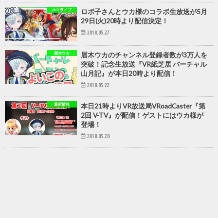
ホロライブ
ロボ子さんとウカ様のコラボ生放送が5月
29日(火)20時より配信決定！
2018.05.27
届木ウカ
届木ウカのチャンネル登録者数が3万人を
突破！記念生放送『VR紙芝居 バーチャル
山月記』が本日20時より配信！
2018.05.22
最新情報
本日21時よりVR放送局VRoadCaster『第
2回 V-TV』が配信！ゲストにはウカ様が
登場！
2018.05.20