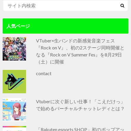
人気ページ
VTuber×生バンドの新感覚音楽フェス
『Rock on V』、初の2ステージ同時開催と
なる『Rock on V Summer Fes』を8月29日
（土）に開催
contact
Vtuberに次ぐ新しい仕事！「こえだけっ」
で始めるバーチャルチャットレディとは？
「Rakuten esports SHOP」初のポップアッ