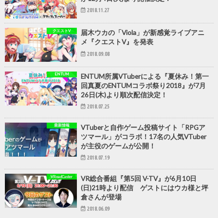
2018.11.27
クエストV
届木ウカの「Viola」が新感覚ライブアニ
メ『クエストV』を発表
2018.09.08
ENTUM
ENTUM所属VTuberによる『夏休み！第一
回真夏のENTUMコラボ祭り2018』が7月
26日(木)より順次配信決定！
2018.07.25
最新情報
VTuberと自作ゲーム投稿サイト「RPGア
ツマール」がコラボ！17名の人気VTuber
が主役のゲームが公開！
2018.07.19
VRoadCaster
VR総合番組『第5回 V-TV』が6月10日
(日)21時より配信 ゲストにはウカ様と坪
倉さんが登場
2018.06.09