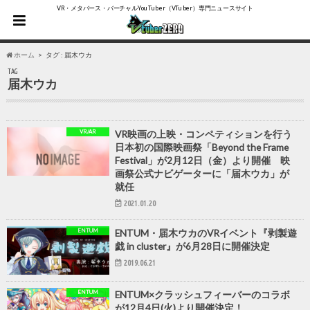
VR・メタバース・バーチャルYouTuber（VTuber）専門ニュースサイト
ホーム
タグ : 届木ウカ
TAG
届木ウカ
VR/AR
VR映画の上映・コンペティションを行う
日本初の国際映画祭「Beyond the Frame
Festival」が2月12日（金）より開催 映
画祭公式ナビゲーターに「届木ウカ」が
就任
2021.01.20
ENTUM
ENTUM・届木ウカのVRイベント『剥製遊
戯 in cluster』が6月28日に開催決定
2019.06.21
ENTUM
ENTUM×クラッシュフィーバーのコラボ
が12月4日(火)より開催決定！