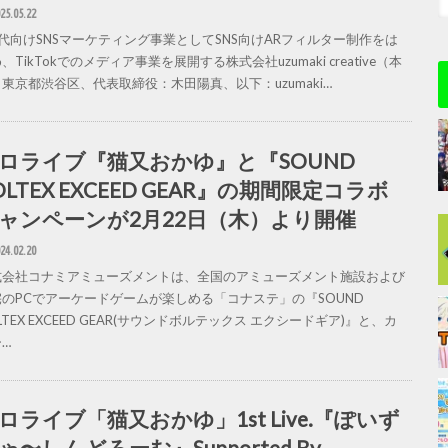
25.05.22
代向けSNSマーケティング事業としてSNS向けARフィルター制作をは
、TikTokでのメディア事業を展開する株式会社uzumaki creative（本
東京都渋谷区、代表取締役：木田陽真、以下：uzumaki…
ロライブ『猫又おかゆ』と『SOUND
OLTEX EXCEED GEAR』の期間限定コラボ
ャンペーンが2月22日（木）より開催
24.02.20
式会社コナミアミューズメントは、全国のアミューズメント施設および
宅のPCでアーケードゲームが楽しめる「コナステ」の『SOUND
LTEX EXCEED GEAR(サウンドボルテックス エクシードギア)』と、カ
…
ロライブ「猫又おかゆ」1st Live.『ぽいず
ゃ〜しんどろーむ』Supported By