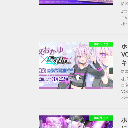
20
Z世
じめ
社：
ホ
ホロライブ
V
キ
20
株
自
VO
バー
ホ
ホロライブ
に