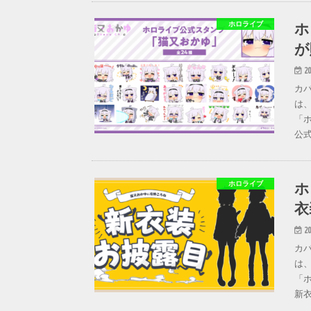
ホ
ホロライブ
が
20
カ
は
「ホ
公
ホ
ホロライブ
衣
20
カ
は
「
新