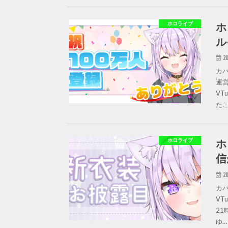
ホ
ホロライブ
ル
20
カ
運営
VT
たこ
ホ
ホロライブ
信
20
カバ
VT
21
ゆ…