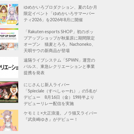
ゆめかいろプロダクション、夏の1か月
限定イベント「ゆめかいろサマーパー
ティ2026」を2026年8月に開催
「Rakuten esports SHOP」初のポッ
プアップショップが秋葉原に期間限定
オープン 猫麦とろろ、Nachoneko、
天唄サウの新商品が登場
遠隔ライブシステム「SPWN」運営の
バルス、東急レクリエーションと事業
提携を発表
にじさんじ新人ライバー
「Spieciale（すぺしゃーれ）」の5名が
デビュー 8月16日（金）19時半より
デビューリレー配信を実施
ケモミミ×大正浪漫。ノラ猫又ライバー
『武良崎ゆき』がデビュー！