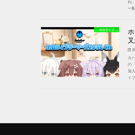
ね」
ー配
ホ
ホロライブ
又
20
カバ
の
加入
イブ