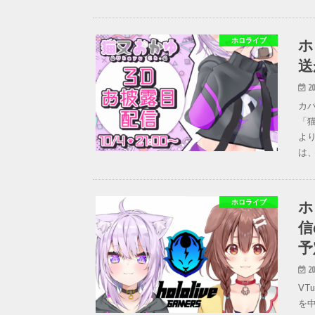
ホ
ホロライブ
送
20
カバ
「猫
より
は、
ホ
ホロライブ
信
予
20
V
を