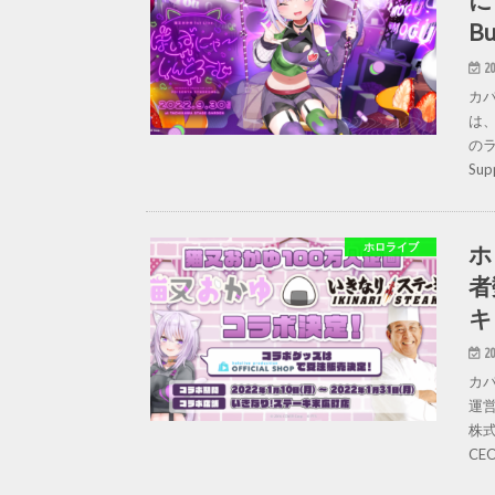
B
20
カ
は
のラ
Sup
ホ
ホロライブ
者
キ
20
カ
運
株
CE