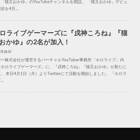
「猫又おかゆ」のYouTubeチャンネルを開設。 「猫又おかゆ」デビュ
信を4月…
ロライブゲーマーズに『戌神ころね』『猫
おかゆ』の2名が加入！
19.04.01
ー株式会社が運営するバーチャルYouTuber事務所「ホロライブ」内
「ホロライブゲーマーズ」に、『戌神ころね』『猫又おかゆ』が新たに
。 本日4月1日（月）よりTwitterにて活動を開始しました。 「ホロラ
…