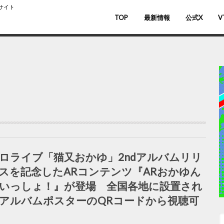
スサイト
TOP
最新情報
公式X
V
バ
V
ロライブ「猫又おかゆ」2ndアルバムリリ
スを記念したARコンテンツ『ARおかゆん
いっしょ！』が登場 全国各地に設置され
アルバムポスターのQRコードから視聴可