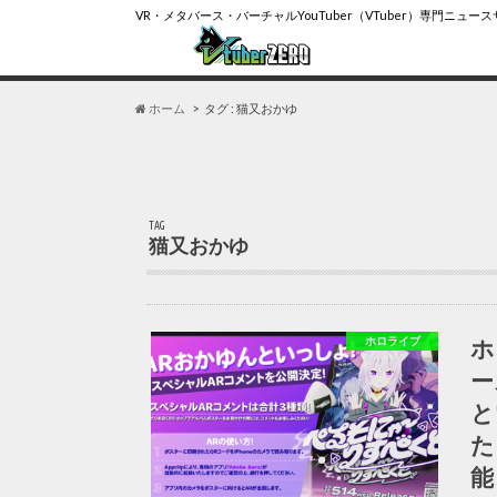
VR・メタバース・バーチャルYouTuber（VTuber）専門ニュー
ホーム
タグ : 猫又おかゆ
TAG
猫又おかゆ
ホ
ホロライブ
ー
と
た
能