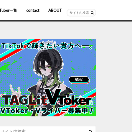
Tuber一覧
contact
ABOUT
ーチャルYouTuber
R/AR
ホロライブ
にじさんじ
ななしいんく
ぶいすぽっ！