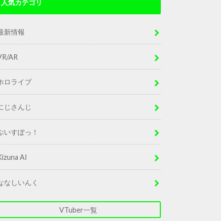
人気カテゴリ
最新情報
VR/AR
ホロライブ
にじさんじ
ぶいすぽっ！
Kizuna AI
ななしいんく
VTuber一覧