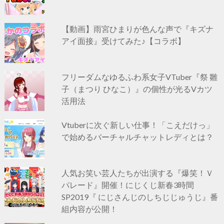
【動画】雨宮ひまりが色んな声で『キズナ
アイ面接』受けてみた♪【コラボ】
フリーダムなゆるふわ系女子VTuber『祭 雛
子（まつり ひなこ）』の個性が光るVカツ
活用法
Vtuberに次ぐ新しい仕事！「こえだけっ」
で始めるバーチャルチャットレディとは？
人気お笑い芸人たちが出演する『爆笑！Ｖ
パレード』開催！にじくじ新春3時間
SP2019『 にじさんじのしちじじゅうじ』番
組内容が公開！