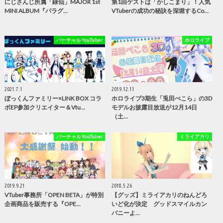
にじさんじ所属「緑仙」MAJOR 1st
第1回ゲストは「かしこまり」！人気
MINI ALBUM『パラグ…
VTuberの成功の秘訣を深堀するCo…
バーチャルYouTuber
ホロライブ
2021.7.1
2019.12.11
ぼっくんファミリー×LINK BOX コラ
ホロライブ3期生「兎田ぺこら」の3D
ボEP参加クリエイター＆Vtu…
モデルお披露目放送が12月14日
（土…
バーチャルYouTuber
ミライアカリ
2019.9.21
2018.5.26
VTuber事務所「OPEN BETA」が特別
【グッズ】ミライアカリのねんどろ
企画商品を販売する『OPE…
いど化が決定 グッドスマイルカン
パニーよ…