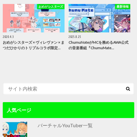
おめがシスターズ
最新情報
2020.4.3
2025.8.25
おめがシスターズ × ヴィレヴァン × ま
ChumuNoteがMCを務めるAWA公式
つだひかりのトリプルコラボ限定…
の音楽番組『ChumuMate…
人気ページ
バーチャルYouTuber一覧