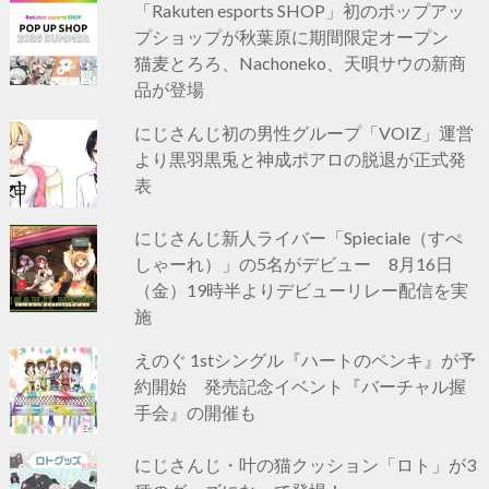
「Rakuten esports SHOP」初のポップアッ
プショップが秋葉原に期間限定オープン
猫麦とろろ、Nachoneko、天唄サウの新商
品が登場
にじさんじ初の男性グループ「VOIZ」運営
より黒羽黒兎と神成ポアロの脱退が正式発
表
にじさんじ新人ライバー「Spieciale（すぺ
しゃーれ）」の5名がデビュー 8月16日
（金）19時半よりデビューリレー配信を実
施
えのぐ 1stシングル『ハートのペンキ』が予
約開始 発売記念イベント『バーチャル握
手会』の開催も
にじさんじ・叶の猫クッション「ロト」が3