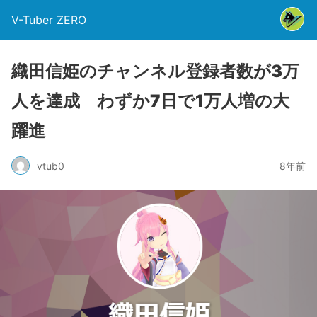
V-Tuber ZERO
織田信姫のチャンネル登録者数が3万
人を達成 わずか7日で1万人増の大
躍進
vtub0
8年前