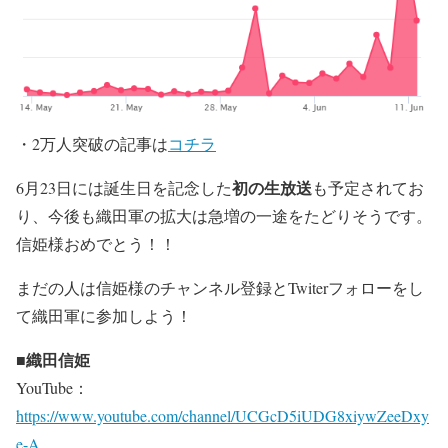
・2万人突破の記事は
コチラ
初の生放送
6月23日には誕生日を記念した
も予定されてお
り、今後も織田軍の拡大は急増の一途をたどりそうです。
信姫様おめでとう！！
まだの人は信姫様のチャンネル登録とTwiterフォローをし
て織田軍に参加しよう！
■織田信姫
YouTube：
https://www.youtube.com/channel/UCGcD5iUDG8xiywZeeDxy
e-A