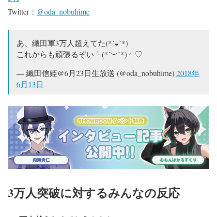
Twitter：
@oda_nobuhime
あ、織田軍3万人超えてた(*´◒`*)
これからも頑張るぞい╰(*´︶`*)╯♡
— 織田信姫@6月23日生放送 (@oda_nobuhime)
2018年
6月13日
3万人突破に対するみんなの反応