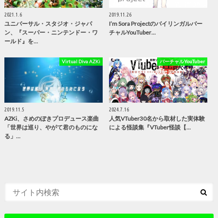
2021.1.6
2019.11.26
ユニバーサル・スタジオ・ジャパ
I’m Sora Projectのバイリンガルバー
ン、『スーパー・ニンテンドー・ワ
チャルYouTuber…
ールド』を…
Virtual Diva AZKi
バーチャルYouTuber
2019.11.5
2024.7.16
AZKi、さめのぽきプロデュース楽曲
人気VTuber30名から取材した実体験
「世界は巡り、やがて君のものにな
による怪談集『VTuber怪談【…
る」…