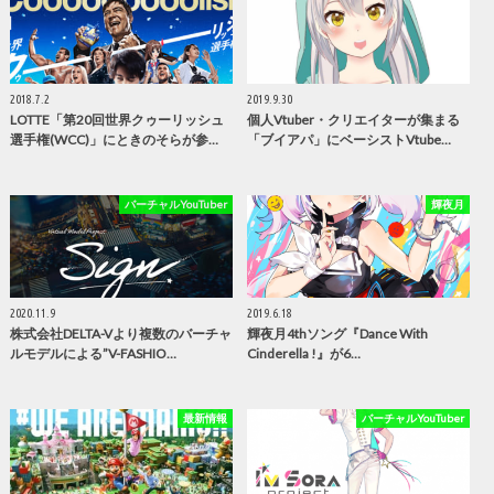
2018.7.2
2019.9.30
LOTTE「第20回世界クゥーリッシュ
個人Vtuber・クリエイターが集まる
選手権(WCC)」にときのそらが参…
「ブイアパ」にベーシストVtube…
バーチャルYouTuber
輝夜月
2020.11.9
2019.6.18
株式会社DELTA-Vより複数のバーチャ
輝夜月4thソング『Dance With
ルモデルによる”V-FASHIO…
Cinderella !』が6…
最新情報
バーチャルYouTuber