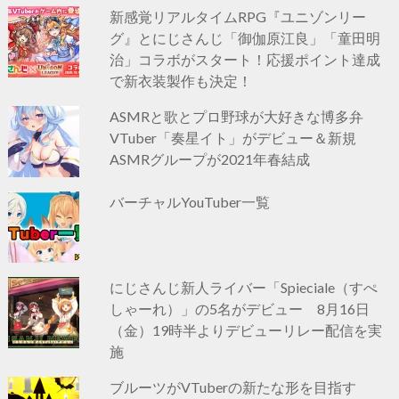
新感覚リアルタイムRPG『ユニゾンリー
グ』とにじさんじ「御伽原江良」「童田明
治」コラボがスタート！応援ポイント達成
で新衣装製作も決定！
ASMRと歌とプロ野球が大好きな博多弁
VTuber「奏星イト」がデビュー＆新規
ASMRグループが2021年春結成
バーチャルYouTuber一覧
にじさんじ新人ライバー「Spieciale（すぺ
しゃーれ）」の5名がデビュー 8月16日
（金）19時半よりデビューリレー配信を実
施
ブルーツがVTuberの新たな形を目指す