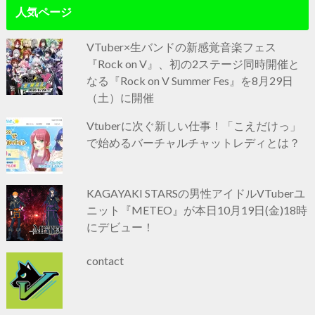
人気ページ
VTuber×生バンドの新感覚音楽フェス
『Rock on V』、初の2ステージ同時開催と
なる『Rock on V Summer Fes』を8月29日
（土）に開催
Vtuberに次ぐ新しい仕事！「こえだけっ」
で始めるバーチャルチャットレディとは？
KAGAYAKI STARSの男性アイドルVTuberユ
ニット『METEO』が本日10月19日(金)18時
にデビュー！
contact