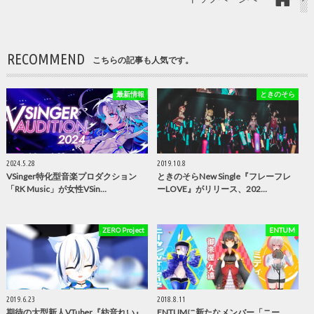
RECOMMEND
こちらの記事も人気です。
最新情報
ときのそら
2024.5.28
2019.10.8
VSinger特化型音楽プロダクション
ときのそらNew Single『フレーフレ
「RK Music」が女性VSin…
ーLOVE』がリリース、202…
ZERO Project
ENTUM
2019.6.23
2018.8.11
期待の大型新人VTuber『紡音れい』
ENTUMに新たなメンバー「ニー