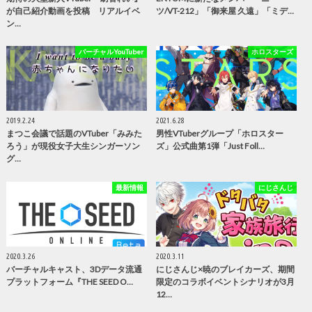
が自己紹介動画を投稿 リアルイベ
ツ/VT-212」「御来屋 久遠」「ミデ…
ン…
バーチャルYouTuber
ホロスターズ
2019.2.24
2021.6.28
まつこ会議で話題のVTuber「みみた
男性VTuberグループ「ホロスター
ろう」が現役女子大生シンガーソン
ズ」公式曲第1弾「Just Foll…
グ…
最新情報
にじさんじ
2020.3.26
2020.3.11
バーチャルキャスト、3Dデータ流通
にじさんじ×暁のブレイカーズ、期間
プラットフォーム『THE SEED O…
限定のコラボイベントシナリオが3月
12…